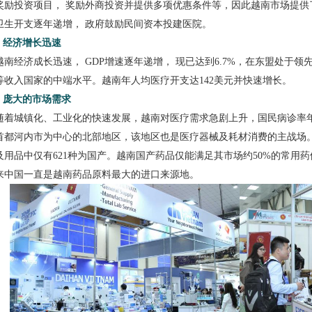
奖励投资项目，
奖励外商投资并提供多项优惠条件等，因此越南市场提供
卫生开支逐年递增，
政府鼓励民间资本投建医院。
u
经济增长迅速
越南经济成长迅速，
GDP增速逐年递增， 现已达到6.7%，在东盟处于领
等收入国家的中端水平。越南年人均医疗开支达142美元并快速增长。
u
庞大的市场需求
随着城镇化、工业化的快速发展，越南对医疗需求急剧上升，国民病诊率
首都河内市为中心的北部地区，该地区也是医疗器械及耗材消费的主战场
及用品中仅有621种为国产。越南国产药品仅能满足其市场约50%的常用
来中国一直是越南药品原料最大的进口来源地。