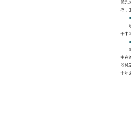
优先
疗，
于中
中在
器械
十年