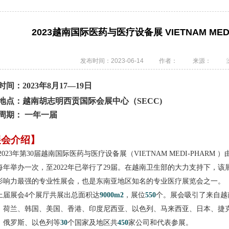
2023越南国际医药与医疗设备展 VIETNAM MEDI-
发布时间：2023-06-14
作者：
来源：
时间：
2023年8月17—19日
地点：越南胡志明西贡国际会展中心（
SECC)
周期：
一年一届
展会介绍】
2023年第30届越南国际医药与医疗设备展（VIETNAM MEDI-PHA
每年举办一次，至2022年已举行了29届。在越南卫生部的大力支持下，
影响力最强的专业性展会，也是东南亚地区知名的专业医疗展览会之一。
上届展会
4个展厅共展出总面积达
9000m2
，展位
550
个。展会吸引了来自越
、荷兰、韩国、美国、香港、印度尼西亚、以色列、马来西亚、日本、捷
、俄罗斯、以色列等
30
个国家及地区共
450
家公司和代表参展。