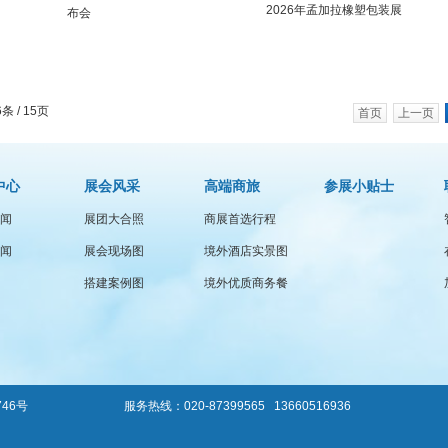
2026年孟加拉橡塑包装展
布会
条 / 15页
首页
上一页
中心
展会风采
高端商旅
参展小贴士
闻
展团大合照
商展首选行程
闻
展会现场图
境外酒店实景图
搭建案例图
境外优质商务餐
746号
服务热线：020-87399565 13660516936