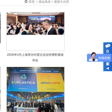
首页
>
展会风采
>
展团大合照
2026年4月上海举办印度古吉拉特塑料展发
布会