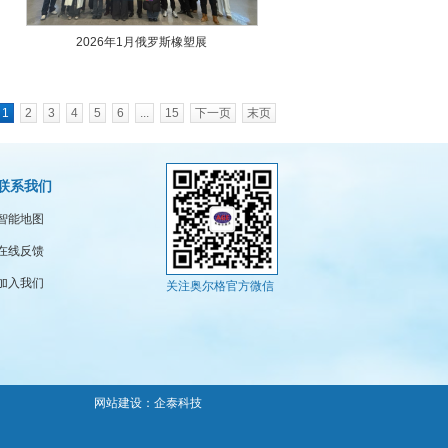
2026年1月俄罗斯橡塑展
1
2
3
4
5
6
...
15
下一页
末页
联系我们
智能地图
在线反馈
加入我们
关注奥尔格官方微信
网站建设
：
企泰科技