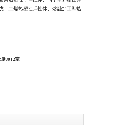
戊，二烯热塑性弹性体、熔融加工型热
厦8012室