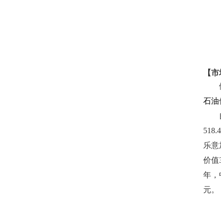
【市
石油
51
乐意
价值
年，
元。