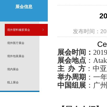
展会信息
2
境外塑料橡胶展会
发布时间：2019
Ce
境外医疗展会
展会时间
：
201
境外包装展会
展会地点
：
Atak
主
办
方
：
中亚
境内展会
举办周期
：
一
线上展会
中国组展
：
广