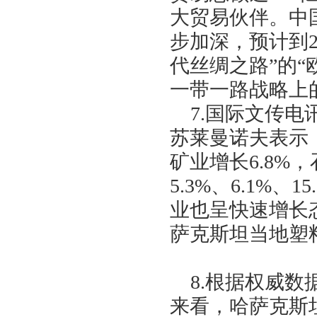
大贸易伙伴。中
步加深，预计到
代丝绸之路”的
一带一路战略上
7.
国际文传电
苏莱曼诺夫表示
矿业增长
6.8%
，
5.3%
、
6.1%
、
15
业也呈快速增长
萨克斯坦当地塑
8.
根据权威数
来看，哈萨克斯