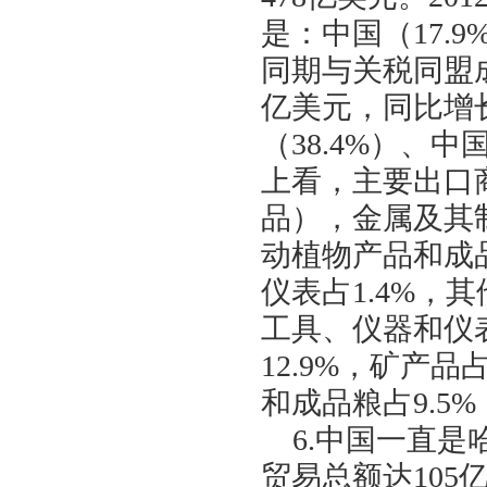
是：中国（
17.9
同期与关税同盟
亿美元，同比增
（
38.4%
）、中
上看，主要出口
品），金属及其
动植物产品和成
仪表占
1.4%
，其
工具、仪器和仪
12.9%
，矿产品
和成品粮占
9.5%
6.
中国一直是
贸易总额达
105