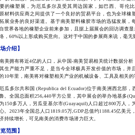
要的橡塑展，为厄瓜多尔及受其周边国家，如巴西、哥伦比
原材料供应商之间提供了一个良好的贸易平台，也为全球橡
拓展业务的良好渠道。基于南美塑料橡胶市场的迅猛发展，
自世界各地的橡塑企业前来参加，且据上届展会的回访调查显
络，60%以上形成购买意向。这对于中国的参展商来说，毫无
市场介绍】
南美拥有将近4亿的人口，从中国-南美贸易相关统计数据分
其生产能力严重不足，是当今全球极具开发价值的市场，并
的10年里，南美将对橡塑相关产业的机械设备、工具及相关
厄瓜多尔共和国 (Republica del Ecuador)位于南美
鲁。全国总面积256,440平方公里，其中展会的举办地基多(Qui
为150多万人，另瓜亚基尔市(Guayaquil)人口超过800
心。2023年全国总人口1819.05万,GDP总值约1188.45亿美
济持续增长，可见南美的消费市场潜力巨大。
展览范围】