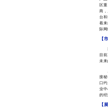
区重
商，
台和
着来
际网
【
目前
未来
接秘
口约
业中
的经
【