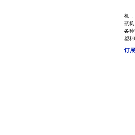
机 
瓶机
各种
塑料
订