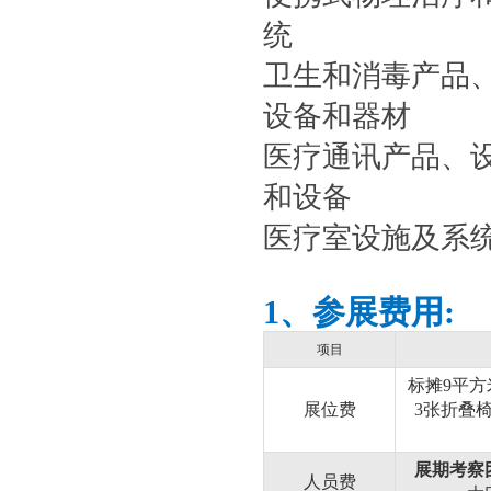
统
卫生和消毒产品、
设备和器材
医疗通讯产品、
和设备
医疗室设施及系统
1、
参展
费
用
:
项目
标摊
9
平方
展位费
3
张折叠
展期考察
人员费